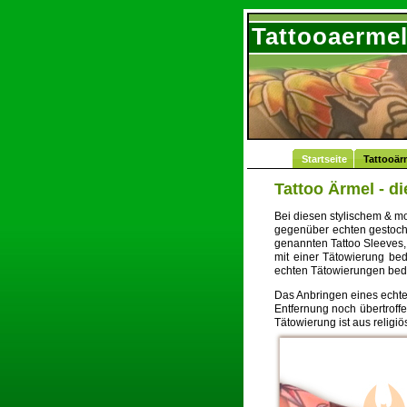
Tattooaerme
Startseite
Tattooär
Tattoo Ärmel - d
Bei diesen stylischem & m
gegenüber echten gestoche
genannten Tattoo Sleeves
mit einer Tätowierung bede
echten Tätowierungen bed
Das Anbringen eines echte
Entfernung noch übertroff
Tätowierung ist aus religi