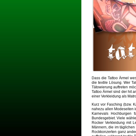
Dass die Tattoo Ärmel wese
die textile Lösung. Wer Ta
Tätowierung auftreten möch
Tattoo Ärmel sind der hit 
einer Verkleidung als Matro
Kurz vor Fasching (bzw. K
nahezu allen Modeseiten i
Karnevals Hochburgen f
Bundesgebiet. Viele wähle
Rocker Verkleidung mit L
Männern, die im täglichen 
Rockkonzerten ganz anders 