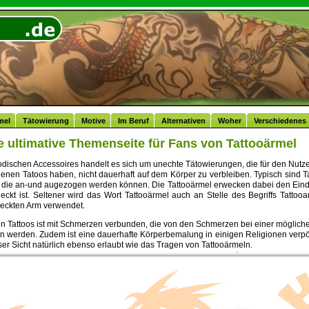
l
mel
Tätowierung
Motive
Im Beruf
Alternativen
Woher
Verschiedenes
ie ultimative Themenseite für Fans von Tattooärmel
odischen Accessoires handelt es sich um unechte Tätowierungen, die für den Nutze
nen Tatoos haben, nicht dauerhaft auf dem Körper zu verbleiben. Typisch sind Tat
, die an-und augezogen werden können. Die Tattooärmel erwecken dabei den Eind
ckt ist. Seltener wird das Wort Tattooärmel auch an Stelle des Begriffs Tattooar
eckten Arm verwendet.
n Tattoos ist mit Schmerzen verbunden, die von den Schmerzen bei einer möglic
en werden. Zudem ist eine dauerhafte Körperbemalung in einigen Religionen ver
öser Sicht natürlich ebenso erlaubt wie das Tragen von Tattooärmeln.