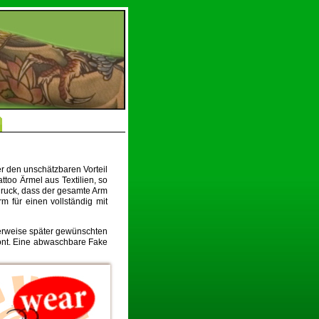
r den unschätzbaren Vorteil
too Ärmel aus Textilien, so
ruck, dass der gesamte Arm
m für einen vollständig mit
herweise später gewünschten
pönt. Eine abwaschbare Fake