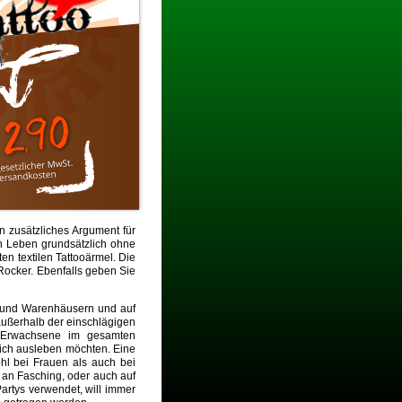
in zusätzliches Argument für
en Leben grundsätzlich ohne
en textilen Tattooärmel. Die
 Rocker. Ebenfalls geben Sie
- und Warenhäusern und auf
außerhalb der einschlägigen
e Erwachsene im gesamten
lich ausleben möchten. Eine
hl bei Frauen als auch bei
s an Fasching, oder auch auf
Partys verwendet, will immer