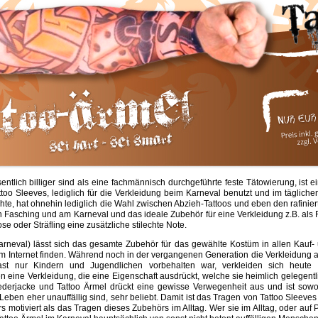
ntlich billiger sind als eine fachmännisch durchgeführte feste Tätowierung, ist e
ttoo Sleeves, lediglich für die Verkleidung beim Karneval benutzt und im täglich
te, hat ohnehin lediglich die Wahl zwischen Abzieh-Tattoos und eben den rafiniert
an Fasching und am Karneval und das ideale Zubehör für eine Verkleidung z.B. als
se oder Sträfling eine zusätzliche stilechte Note.
arneval) lässt sich das gesamte Zubehör für das gewählte Kostüm in allen Kauf
m Internet finden. Während noch in der vergangenen Generation die Verkleidung 
ast nur Kindern und Jugendlichen vorbehalten war, verkleiden sich heut
n eine Verkleidung, die eine Eigenschaft ausdrückt, welche sie heimlich gelegent
ederjacke und Tattoo Ärmel drückt eine gewisse Verwegenheit aus und ist sowo
Leben eher unauffällig sind, sehr beliebt. Damit ist das Tragen von Tattoo Sleeve
motiviert als das Tragen dieses Zubehörs im Alltag. Wer sie im Alltag, oder auf 